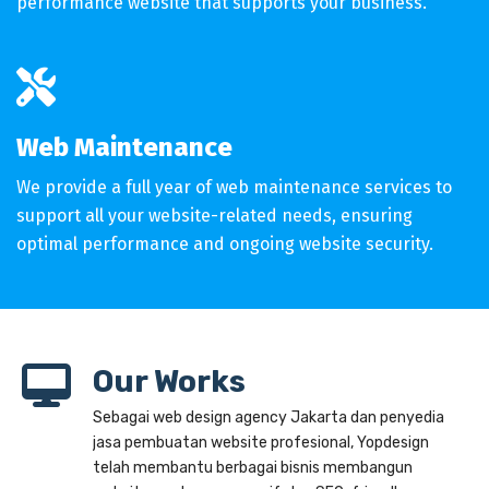
performance website that supports your business.
fas
fa-
screwdriver-
Web Maintenance
wrench
We provide a full year of web maintenance services to
support all your website-related needs, ensuring
optimal performance and ongoing website security.
Our Works
Sebagai web design agency Jakarta dan penyedia
jasa pembuatan website profesional, Yopdesign
telah membantu berbagai bisnis membangun