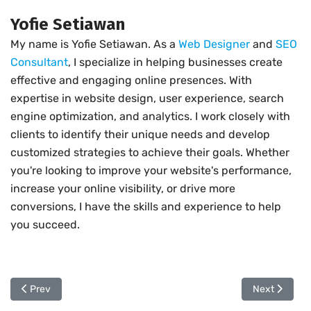
Yofie Setiawan
My name is Yofie Setiawan. As a
Web Designer
and
SEO
Consultant
, I specialize in helping businesses create
effective and engaging online presences. With
expertise in website design, user experience, search
engine optimization, and analytics. I work closely with
clients to identify their unique needs and develop
customized strategies to achieve their goals. Whether
you're looking to improve your website's performance,
increase your online visibility, or drive more
conversions, I have the skills and experience to help
you succeed.
Previous article: Profesi Web Designer
Next article
Prev
Next