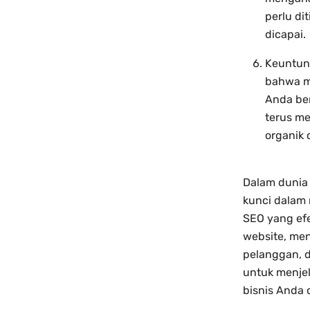
perlu di
dicapai.
Keuntung
bahwa m
Anda ber
terus me
organik 
Dalam dunia 
kunci dalam
SEO yang efe
website, men
pelanggan, 
untuk menje
bisnis Anda d