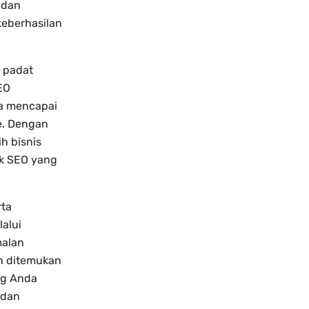
 dan
keberhasilan
g padat
EO
da mencapai
le. Dengan
h bisnis
k SEO yang
rta
lalui
malan
h ditemukan
ng Anda
 dan