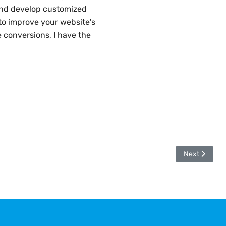
 and develop customized
 to improve your website's
e conversions, I have the
Next article
Next