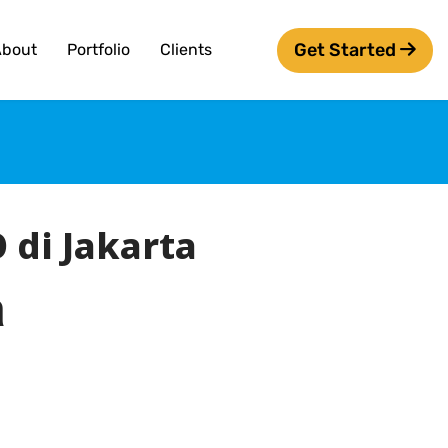
Get Started
About
Portfolio
Clients
di Jakarta
a