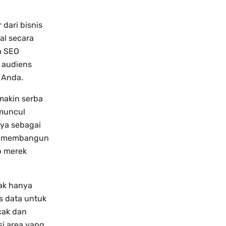
 dari bisnis
al secara
a SEO
 audiens
 Anda.
makin serba
 muncul
ya sebagai
ntu membangun
p merek
dak hanya
is data untuk
cak dan
si area yang