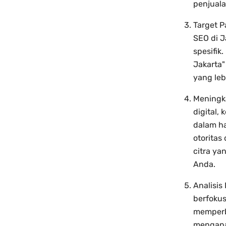
penjual
Target P
SEO di 
spesifik
Jakarta"
yang leb
Meningk
digital,
dalam h
otoritas
citra y
Anda.
Analisis
berfokus
memperba
menganal