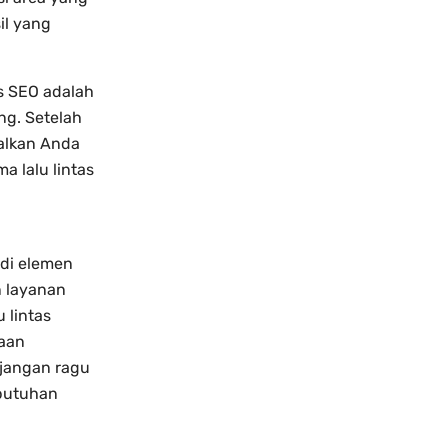
il yang
s SEO adalah
ng. Setelah
salkan Anda
a lalu lintas
adi elemen
n layanan
 lintas
yaan
 jangan ragu
ebutuhan