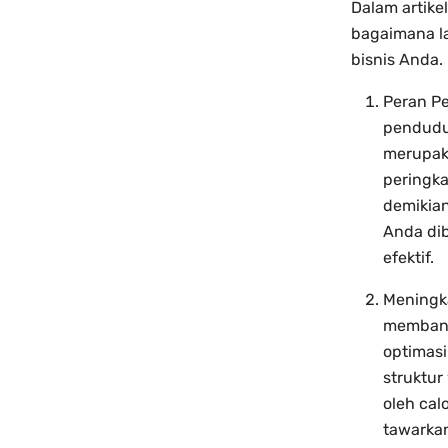
Dalam artike
bagaimana l
bisnis Anda.
Peran Pe
penduduk
merupaka
peringka
demikia
Anda di
efektif.
Meningka
membantu
optimasi
struktu
oleh cal
tawarkan