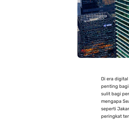
Di era digit
penting bagi
sulit bagi p
mengapa Sear
seperti Jaka
peringkat te