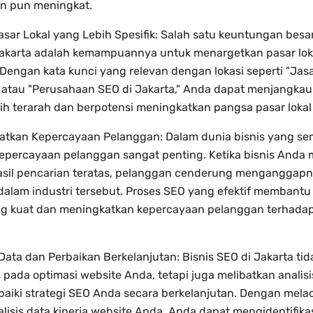
an pun meningkat.
asar Lokal yang Lebih Spesifik: Salah satu keuntungan besar
Jakarta adalah kemampuannya untuk menargetkan pasar lok
. Dengan kata kunci yang relevan dengan lokasi seperti "Jas
 atau "Perusahaan SEO di Jakarta," Anda dapat menjangkau
ih terarah dan berpotensi meningkatkan pangsa pasar lokal
atkan Kepercayaan Pelanggan: Dalam dunia bisnis yang se
 kepercayaan pelanggan sangat penting. Ketika bisnis Anda
asil pencarian teratas, pelanggan cenderung menganggapn
 dalam industri tersebut. Proses SEO yang efektif memba
ang kuat dan meningkatkan kepercayaan pelanggan terhada
 Data dan Perbaikan Berkelanjutan: Bisnis SEO di Jakarta ti
 pada optimasi website Anda, tetapi juga melibatkan analis
iki strategi SEO Anda secara berkelanjutan. Dengan mela
isis data kinerja website Anda, Anda dapat mengidentifika