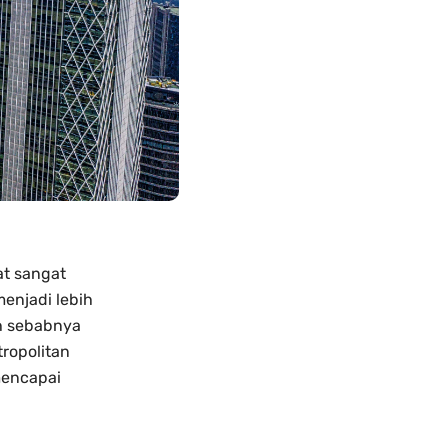
at sangat
enjadi lebih
ah sebabnya
ropolitan
mencapai