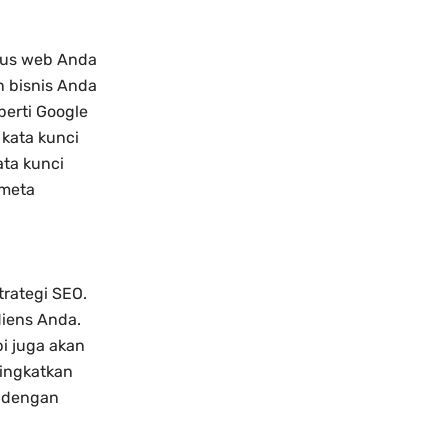
itus web Anda
n bisnis Anda
perti Google
kata kunci
ata kunci
 meta
trategi SEO.
diens Anda.
i juga akan
ningkatkan
n dengan