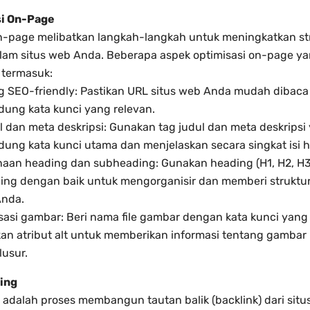
si On-Page
n-page melibatkan langkah-langkah untuk meningkatkan st
lam situs web Anda. Beberapa aspek optimisasi on-page ya
 termasuk:
 SEO-friendly: Pastikan URL situs web Anda mudah dibaca
ung kata kunci yang relevan.
l dan meta deskripsi: Gunakan tag judul dan meta deskripsi
ng kata kunci utama dan menjelaskan secara singkat isi 
an heading dan subheading: Gunakan heading (H1, H2, H3,
ing dengan baik untuk mengorganisir dan memberi struktu
Anda.
sasi gambar: Beri nama file gambar dengan kata kunci yang
n atribut alt untuk memberikan informasi tentang gambar
lusur.
ding
g adalah proses membangun tautan balik (backlink) dari situ