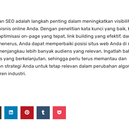
 SEO adalah langkah penting dalam meningkatkan visibili
isnis online Anda. Dengan penelitian kata kunci yang baik,
optimisasi on-page yang tepat, link building yang efektif, da
enerus, Anda dapat memperbaiki posisi situs web Anda di
menjangkau lebih banyak audiens yang relevan. Ingatlah b
s yang berkelanjutan, sehingga perlu terus memantau dan
 strategi Anda untuk tetap relevan dalam perubahan algo
ren industri.