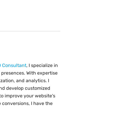
 Consultant
, I specialize in
 presences. With expertise
ation, and analytics. I
 and develop customized
 to improve your website's
e conversions, I have the