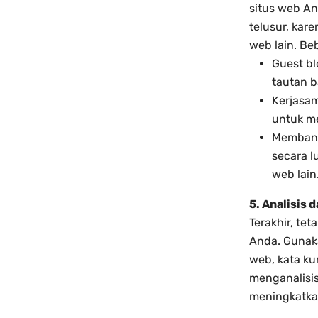
situs web An
telusur, kar
web lain. Beb
Guest bl
tautan b
Kerjasam
untuk m
Membang
secara l
web lain
5. Analisis 
Terakhir, te
Anda. Gunakan
web, kata ku
menganalisis
meningkatkan