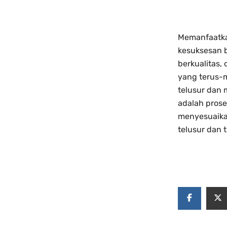
Memanfaatkan
kesuksesan b
berkualitas, 
yang terus-m
telusur dan 
adalah prose
menyesuaikan
telusur dan t