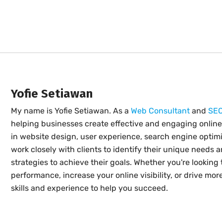
Yofie Setiawan
My name is Yofie Setiawan. As a
Web Consultant
and
SEO
helping businesses create effective and engaging online
in website design, user experience, search engine optimiz
work closely with clients to identify their unique needs
strategies to achieve their goals. Whether you're looking
performance, increase your online visibility, or drive mor
skills and experience to help you succeed.