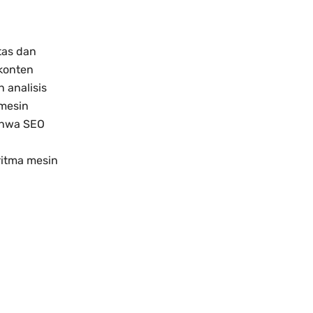
tas dan
 konten
n analisis
 mesin
ahwa SEO
ritma mesin