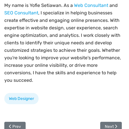
My name is Yofie Setiawan. As a
Web Consultant
and
SEO Consultant
, I specialize in helping businesses
create effective and engaging online presences. With
expertise in website design, user experience, search
engine optimization, and analytics. I work closely with
clients to identify their unique needs and develop
customized strategies to achieve their goals. Whether
you're looking to improve your website's performance,
increase your online visibility, or drive more
conversions, I have the skills and experience to help
you succeed.
Web Designer
Previous article: Meningkatnya Minat Pada Jasa Pembuatan Webs
Next article:
Prev
Next