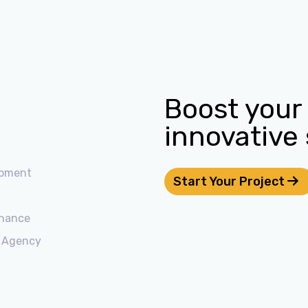
Boost your
innovative
opment
Start Your Project
nance
 Agency