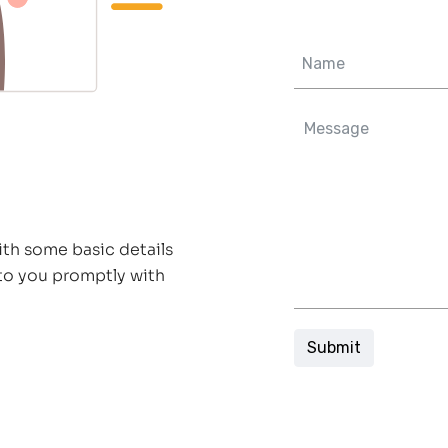
Name
*
Message
*
ith some basic details
 to you promptly with
Submit